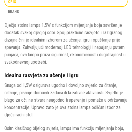
OPIS
BRAND
Dječja stolna lampa 1,5W s funkcijom mijenjanja boja savršen je
dodatak svakoj dječjoj sobi. Spoj praktične rasvjete i razigranog
dizajna čini je idealnim izborom za učenje, igru i opuštanje prije
spavanja. Zahvaljujući modernoj LED tehnologiji i napajanju putem
punjača, ova lampa pruža sigurnost, ekonomičnost i dugotrajnost u
svakodnevnoj upotrebi.
Idealna rasvjeta za učenje i igru
Snaga od 1,5W osigurava ugodno i dovoljno svjetlo za čitanje,
crtanje, pisanje domaćih zadaća ili kreativne aktivnosti. Svjetlo je
blago za oči, ne stvara neugodno treperenje i pomaže u održavanju
koncentracije. Upravo zato je ova stolna lampa odličan izbor za
dječji radni stol.
Osim klasičnog bijelog svjetla, lampa ima funkciju mijenjanja boja,