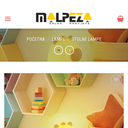
Skip
to
content
POČETNA
/
LAMPE
/
STOLNE LAMPE
Dodaj u
omiljene