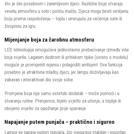
što je čini posebnom i zanimljivom djeci. Različite boje stvaraju
veselu atmosferu u sobi i potiču maštu. Djeca mogu birati omiljenu
boju prema raspoloženju – toplu i umirujuću za večernje sate ili
živopisnu za igru.
Mijenjanje boja za čarobnu atmosferu
LED tehnologija omogućava jednostavno prebacivanje između više
boja svjetla. Laganim dodirom ili pritiskom tipke (ovisno o modelu)
moguće je promijeniti nijansu i prilagoditi ambijent. Ova funkcija
posebno je atraktivna mlađoj djeci, jer lampu doživljavaju kao
zabavan i interaktivan dio svoje sobe.
Promjena boja nije samo estetski dodatak – može pomoći i u
stvaranju rutine. Primjerice, bijelo svjetlo za učenje, a toplije ili
obojeno svjetlo za opuštanje prije spavanja.
Napajanje putem punjača – praktično i sigurno
Lampa se napaja putem punjača, što osigurava stabilan i pouzdan