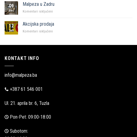
i
Malpeza u Zadru
09
Malpeza
dec
za
Komentari isključeni
Malpeza
u
Akcijska prodaja
12
Zadru
jan
za
Komentari isključeni
Akcijska
prodaja
KONTAKT INFO
info@malpeza.ba
+387 61 546 001
Ul. 21. aprila br. 6, Tuzla
Pon-Pet: 09:00-18:00
Subotom: