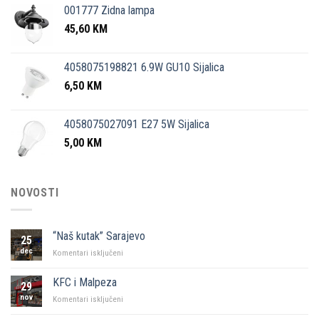
001777 Zidna lampa
45,60
KM
4058075198821 6.9W GU10 Sijalica
6,50
KM
4058075027091 E27 5W Sijalica
5,00
KM
NOVOSTI
“Naš kutak” Sarajevo
25
dec
za
Komentari isključeni
“Naš
kutak”
KFC i Malpeza
29
Sarajevo
nov
za
Komentari isključeni
KFC