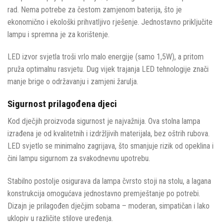
rad. Nema potrebe za čestom zamjenom baterija, što je
ekonomično i ekološki prihvatljivo rješenje. Jednostavno priključite
lampu i spremna je za korištenje.
LED izvor svjetla troši vrlo malo energije (samo 1,5W), a pritom
pruža optimalnu rasvjetu. Dug vijek trajanja LED tehnologije znači
manje brige o održavanju i zamjeni žarulja.
Sigurnost prilagođena djeci
Kod dječjih proizvoda sigurnost je najvažnija. Ova stolna lampa
izrađena je od kvalitetnih i izdržljivih materijala, bez oštrih rubova.
LED svjetlo se minimalno zagrijava, što smanjuje rizik od opeklina i
čini lampu sigurnom za svakodnevnu upotrebu.
Stabilno postolje osigurava da lampa čvrsto stoji na stolu, a lagana
konstrukcija omogućava jednostavno premještanje po potrebi.
Dizajn je prilagođen dječjim sobama – moderan, simpatičan i lako
uklopiv u različite stilove uređenja.