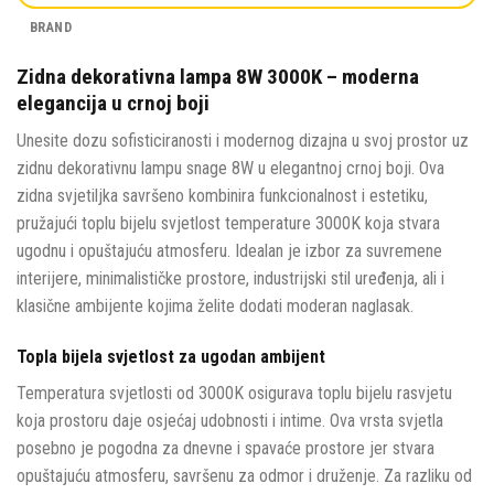
BRAND
Zidna dekorativna lampa 8W 3000K – moderna
elegancija u crnoj boji
Unesite dozu sofisticiranosti i modernog dizajna u svoj prostor uz
zidnu dekorativnu lampu snage 8W u elegantnoj crnoj boji. Ova
zidna svjetiljka savršeno kombinira funkcionalnost i estetiku,
pružajući toplu bijelu svjetlost temperature 3000K koja stvara
ugodnu i opuštajuću atmosferu. Idealan je izbor za suvremene
interijere, minimalističke prostore, industrijski stil uređenja, ali i
klasične ambijente kojima želite dodati moderan naglasak.
Topla bijela svjetlost za ugodan ambijent
Temperatura svjetlosti od 3000K osigurava toplu bijelu rasvjetu
koja prostoru daje osjećaj udobnosti i intime. Ova vrsta svjetla
posebno je pogodna za dnevne i spavaće prostore jer stvara
opuštajuću atmosferu, savršenu za odmor i druženje. Za razliku od