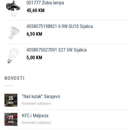
001777 Zidna lampa
45,60
KM
4058075198821 6.9W GU10 Sijalica
6,50
KM
4058075027091 E27 5W Sijalica
5,00
KM
NOVOSTI
“Naš kutak” Sarajevo
25
dec
za
Komentari isključeni
“Naš
kutak”
KFC i Malpeza
29
Sarajevo
nov
za
Komentari isključeni
KFC