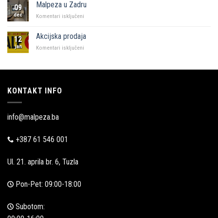
i
Malpeza u Zadru
09
Malpeza
dec
za
Komentari isključeni
Malpeza
u
Akcijska prodaja
12
Zadru
jan
za
Komentari isključeni
Akcijska
prodaja
KONTAKT INFO
info@malpeza.ba
+387 61 546 001
Ul. 21. aprila br. 6, Tuzla
Pon-Pet: 09:00-18:00
Subotom: