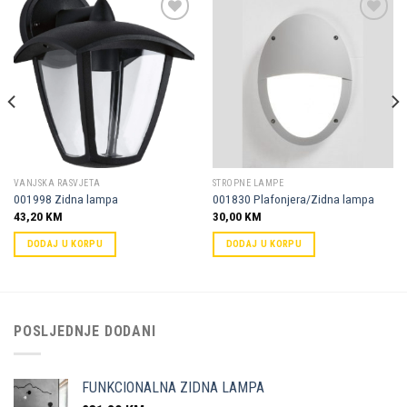
Dodaj u
Dodaj u
omiljene
omiljene
VANJSKA RASVJETA
STROPNE LAMPE
001998 Zidna lampa
001830 Plafonjera/Zidna lampa
43,20
KM
30,00
KM
DODAJ U KORPU
DODAJ U KORPU
POSLJEDNJE DODANI
FUNKCIONALNA ZIDNA LAMPA