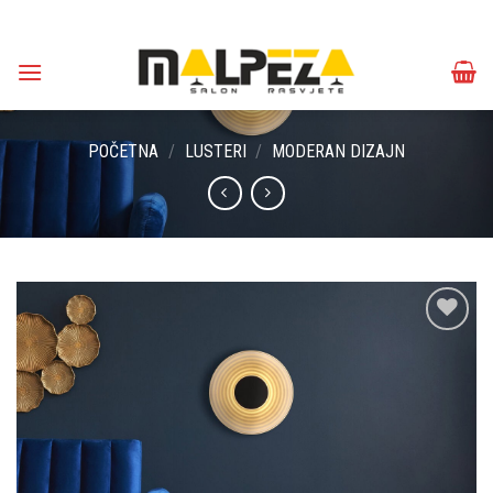
Skip
to
content
POČETNA
/
LUSTERI
/
MODERAN DIZAJN
Dodaj u
omiljene