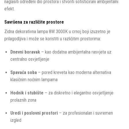
naglasiti određeni dio prostora i stvoriti sofisticirani ambijentalni
efekt.
Savršena za različite prostore
Zidna dekorativna lampa 8W 3000K u crnoj boji izuzetno je
prilagodljiva i može se koristiti u različitim prostorima:
Dnevni boravak
– kao dodatna ambijentalna rasvjeta uz
centralno osvjetljenje
Spavaća soba
– pored kreveta kao moderna alternativa
klasičnim noćnim lampama
Hodnik i stubište
– za diskretno i elegantno osvjetljenje
prolaznih zona
Uredi i poslovni prostori
– za profesionalan i suvremen
izgled