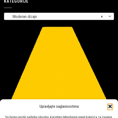
KATEGORIJE
Moderan dizajn
×
Upravljajte saglasnostima
Da bismo pružili najbolje iskustvo, koristimo tehnologije poput kolačića za čuvanje