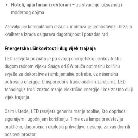
Hoteli, apartmani i restorani
– za stvaranje luksuznog i
modernog dojma
Zahvaljujući kompaktnom dizajnu, montaža je jednostavna i brza, a
kvalitetna izrada osigurava dugotrajnost i pouzdan rad.
Energetska učinkovitost i dug vijek trajanja
LED rasvjeta poznata je po svojoj energetskoj učinkovitosti i
dugom radnom vijeku. Snaga od 8W pruža optimalnu količinu
svjetla za dekorativne i ambijentalne potrebe, uz minimalnu
potrošnju energije. U usporedbi s tradicionalnim žaruljama, LED
tehnologija troši znatno manje električne energije i ima znatno dulji
vijek trajanja.
Osim uštede, LED rasvjeta generira manje topline, što doprinosi
sigurnijem i ugodnijem korištenju. Time ova lampa predstavlja
praktično, dugoročno i ekološki prihvatljivo rješenje za vaš dom ili
poslovni prostor.