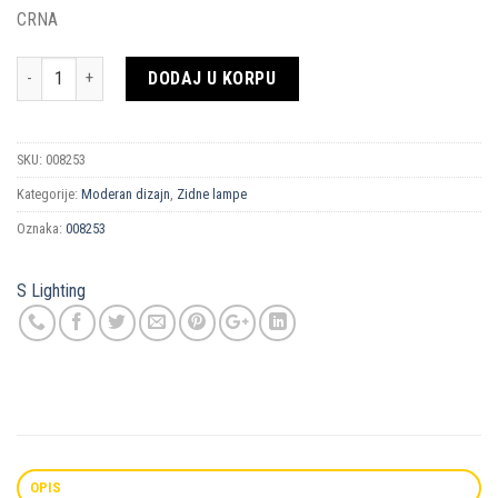
CRNA
Količina
DODAJ U KORPU
SKU:
008253
Kategorije:
Moderan dizajn
,
Zidne lampe
Oznaka:
008253
S Lighting
OPIS