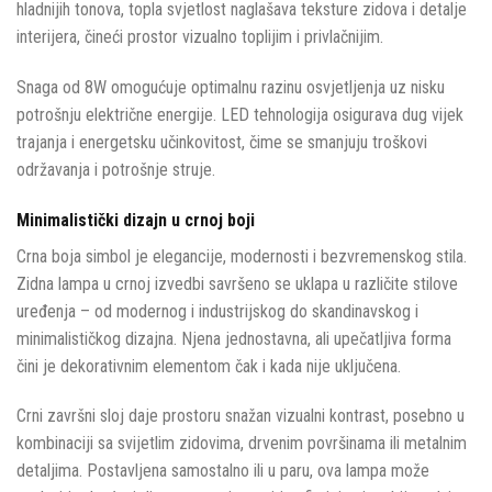
hladnijih tonova, topla svjetlost naglašava teksture zidova i detalje
interijera, čineći prostor vizualno toplijim i privlačnijim.
Snaga od 8W omogućuje optimalnu razinu osvjetljenja uz nisku
potrošnju električne energije. LED tehnologija osigurava dug vijek
trajanja i energetsku učinkovitost, čime se smanjuju troškovi
održavanja i potrošnje struje.
Minimalistički dizajn u crnoj boji
Crna boja simbol je elegancije, modernosti i bezvremenskog stila.
Zidna lampa u crnoj izvedbi savršeno se uklapa u različite stilove
uređenja – od modernog i industrijskog do skandinavskog i
minimalističkog dizajna. Njena jednostavna, ali upečatljiva forma
čini je dekorativnim elementom čak i kada nije uključena.
Crni završni sloj daje prostoru snažan vizualni kontrast, posebno u
kombinaciji sa svijetlim zidovima, drvenim površinama ili metalnim
detaljima. Postavljena samostalno ili u paru, ova lampa može