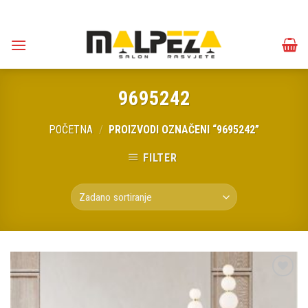
Skip
to
content
9695242
POČETNA
/
PROIZVODI OZNAČENI “9695242”
FILTER