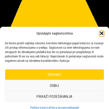
Upravljajte saglasnostima
Da bismo pružili najbolje iskustvo, koristimo tehnologije poput kolačića za čuvanje
i/ili pristup informacijama o uređaju. Saglasnost sa ovim tehnologijama će nam
omogućiti da obrađujemo podatke kao što su ponašanje pri pregledanju ili
jedinstveni ID-ovi na ovoj veb lokaciji. Nepristanak ili povlačenje saglasnosti može
negativno uticati na određene karakteristike i funkcije.
Salon rasvete Malpeza
PRIHVATI
ODBIJ
Design with ♥ by
Laufer
PRIKAŽI PODEŠAVANJA
POLICA
KORPA
KUPOVINA
NARUDŽBE
POLITIKA KOLAČIĆA (EU)
ODRICANJE OD ODGOVORNOSTI
Politika kolačića
Polica privatnosti
Kontakt