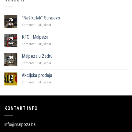
“Naš kutak” Sarajevo
25
dec
za
Komentari isključeni
“Naš
kutak”
KFC i Malpeza
29
Sarajevo
nov
za
Komentari isključeni
KFC
i
Malpeza u Zadru
09
Malpeza
dec
za
Komentari isključeni
Malpeza
u
Akcijska prodaja
12
Zadru
jan
za
Komentari isključeni
Akcijska
prodaja
KONTAKT INFO
info@malpeza.ba