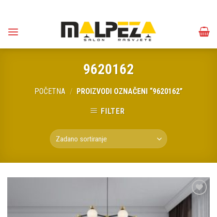
Skip
to
content
9620162
POČETNA
/
PROIZVODI OZNAČENI “9620162”
FILTER