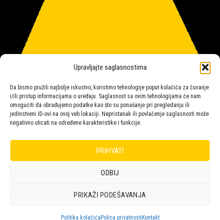
Upravljajte saglasnostima
Da bismo pružili najbolje iskustvo, koristimo tehnologije poput kolačića za čuvanje
i/ili pristup informacijama o uređaju. Saglasnost sa ovim tehnologijama će nam
omogućiti da obrađujemo podatke kao što su ponašanje pri pregledanju ili
jedinstveni ID-ovi na ovoj veb lokaciji. Nepristanak ili povlačenje saglasnosti može
negativno uticati na određene karakteristike i funkcije.
Salon rasvete Malpeza
PRIHVATI
ODBIJ
Design with ♥ by
Laufer
PRIKAŽI PODEŠAVANJA
POLICA
KORPA
KUPOVINA
NARUDŽBE
POLITIKA KOLAČIĆA (EU)
ODRICANJE OD ODGOVORNOSTI
Politika kolačića
Polica privatnosti
Kontakt