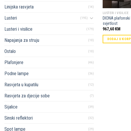
Linijska rasvjeta
(14)
LUSTERI I VISILICE
Lusteri
DIONA plafonski l
(195)
svjetlost
Lusteri i visilice
967,60
KM
(179)
DODAJ U KOR
Napajanja za struju
(10)
Ostalo
(10)
Plafonjere
(46)
Podne lampe
(36)
Rasvjeta u kupatilu
(12)
Rasvjeta za djecije sobe
(7)
Sijalice
(39)
Sinski reflektori
(32)
Spot lampe
(29)