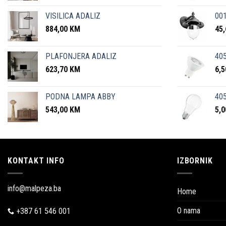
VISILICA ADALIZ
001
884,00
KM
45
PLAFONJERA ADALIZ
405
623,70
KM
6,
PODNA LAMPA ABBY
405
543,00
KM
5,
KONTAKT INFO
IZBORNIK
info@malpeza.ba
Home
O nama
+387 61 546 001