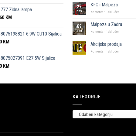
kutak”
KFC i Malpeza
29
Sarajevo
777 Zidna lampa
nov
za
Komentari isključeni
,60
KM
KFC
i
Malpeza u Zadru
09
Malpeza
dec
za
Komentari isključeni
8075198821 6.9W GU10 Sijalica
Malpeza
50
KM
u
Akcijska prodaja
12
Zadru
jan
za
Komentari isključeni
Akcijska
8075027091 E27 5W Sijalica
prodaja
00
KM
KATEGORIJE
Odaberi kategoriju