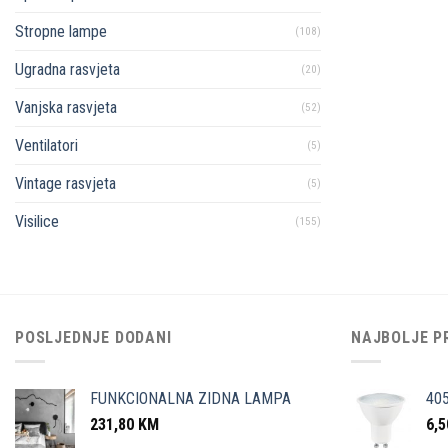
Stropne lampe
(108)
Ugradna rasvjeta
(20)
Vanjska rasvjeta
(52)
Ventilatori
(5)
Vintage rasvjeta
(5)
Visilice
(155)
POSLJEDNJE DODANI
NAJBOLJE P
FUNKCIONALNA ZIDNA LAMPA
40
231,80
KM
6,