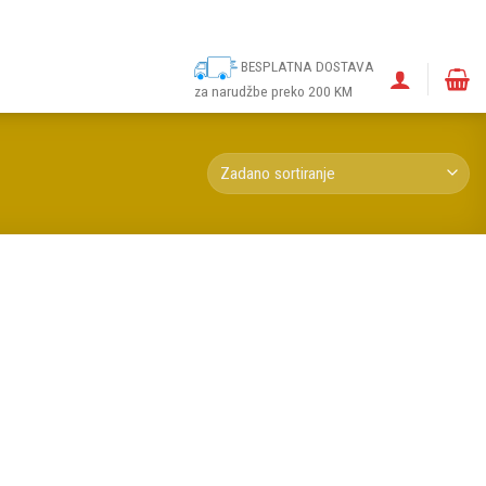
ina
Narudžbe
Politika kolačića (EU)
Odricanje od odgovornosti
BESPLATNA DOSTAVA
za narudžbe preko 200 KM