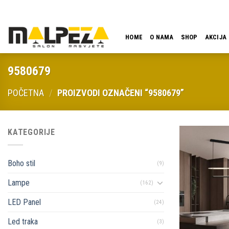
Skip
LOKACIJA
EMAIL
09:00 - 18:00
061 546 001
to
content
HOME
O NAMA
SHOP
AKCIJA
9580679
POČETNA
/
PROIZVODI OZNAČENI “9580679”
KATEGORIJE
Boho stil
(9)
Lampe
(162)
LED Panel
(24)
Led traka
(3)