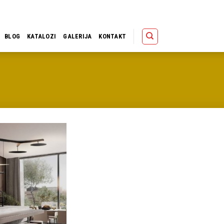
Polica
Korpa
Kupov
BLOG
KATALOZI
GALERIJA
KONTAKT
Dodaj u
omiljene