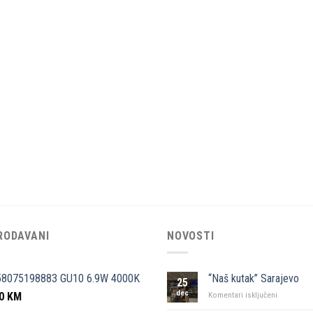
RODAVANI
NOVOSTI
58075198883 GU10 6.9W 4000K
“Naš kutak” Sarajevo
25
dec
50
KM
za
Komentari isključeni
“Naš