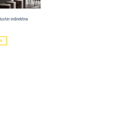
uster indirektna
PU