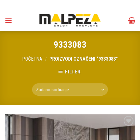
Skip
to
content
9333083
POČETNA
/
PROIZVODI OZNAČENI “9333083”
FILTER