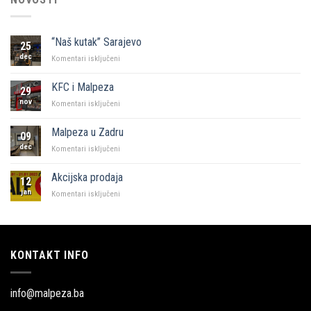
“Naš kutak” Sarajevo
25
dec
za
Komentari isključeni
“Naš
kutak”
KFC i Malpeza
29
Sarajevo
nov
za
Komentari isključeni
KFC
i
Malpeza u Zadru
09
Malpeza
dec
za
Komentari isključeni
Malpeza
u
Akcijska prodaja
12
Zadru
jan
za
Komentari isključeni
Akcijska
prodaja
KONTAKT INFO
info@malpeza.ba