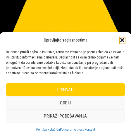
Upravljajte saglasnostima
Da bismo pružili najbolje iskustvo, koristimo tehnologije poput kolačića za čuvanje
i/ili pristup informacijama o uređaju. Saglasnost sa ovim tehnologijama će nam
omogućiti da obrađujemo podatke kao što su ponašanje pri pregledanju ili
jedinstveni ID-ovi na ovoj veb lokaciji. Nepristanak ili povlačenje saglasnosti može
negativno uticati na određene karakteristike i funkcije.
Salon rasvete Malpeza
PRIHVATI
ODBIJ
Design with ♥ by
Laufer
PRIKAŽI PODEŠAVANJA
POLICA
KORPA
KUPOVINA
NARUDŽBE
POLITIKA KOLAČIĆA (EU)
ODRICANJE OD ODGOVORNOSTI
Politika kolačića
Polica privatnosti
Kontakt