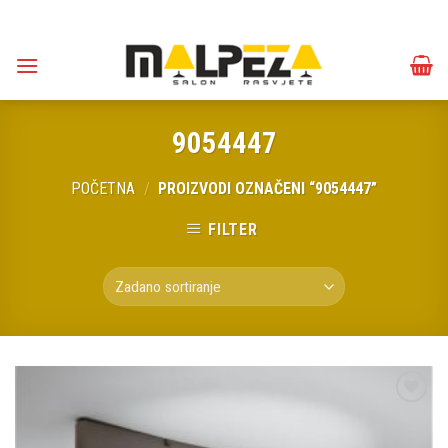
Skip
to
content
9054447
POČETNA
/
PROIZVODI OZNAČENI “9054447”
FILTER