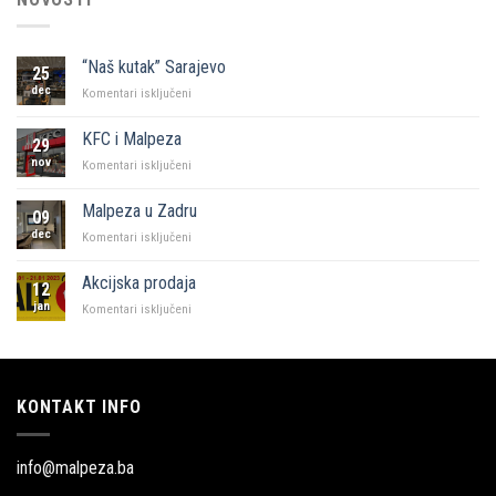
“Naš kutak” Sarajevo
25
dec
za
Komentari isključeni
“Naš
kutak”
KFC i Malpeza
29
Sarajevo
nov
za
Komentari isključeni
KFC
i
Malpeza u Zadru
09
Malpeza
dec
za
Komentari isključeni
Malpeza
u
Akcijska prodaja
12
Zadru
jan
za
Komentari isključeni
Akcijska
prodaja
KONTAKT INFO
info@malpeza.ba