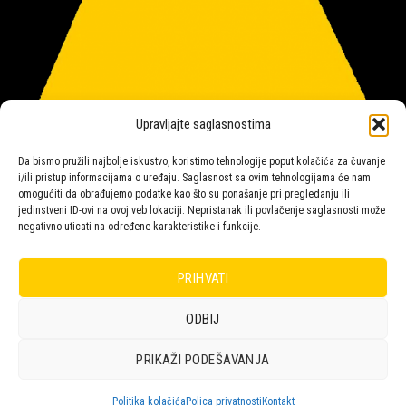
Upravljajte saglasnostima
Da bismo pružili najbolje iskustvo, koristimo tehnologije poput kolačića za čuvanje
i/ili pristup informacijama o uređaju. Saglasnost sa ovim tehnologijama će nam
omogućiti da obrađujemo podatke kao što su ponašanje pri pregledanju ili
jedinstveni ID-ovi na ovoj veb lokaciji. Nepristanak ili povlačenje saglasnosti može
negativno uticati na određene karakteristike i funkcije.
Salon rasvete Malpeza
PRIHVATI
ODBIJ
Design with ♥ by
Laufer
PRIKAŽI PODEŠAVANJA
POLICA
KORPA
KUPOVINA
NARUDŽBE
POLITIKA KOLAČIĆA (EU)
ODRICANJE OD ODGOVORNOSTI
Politika kolačića
Polica privatnosti
Kontakt