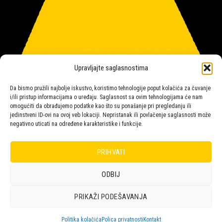
Upravljajte saglasnostima
Da bismo pružili najbolje iskustvo, koristimo tehnologije poput kolačića za čuvanje
i/ili pristup informacijama o uređaju. Saglasnost sa ovim tehnologijama će nam
omogućiti da obrađujemo podatke kao što su ponašanje pri pregledanju ili
jedinstveni ID-ovi na ovoj veb lokaciji. Nepristanak ili povlačenje saglasnosti može
negativno uticati na određene karakteristike i funkcije.
Salon rasvete Malpeza
PRIHVATI
ODBIJ
Design with ♥ by
Laufer
PRIKAŽI PODEŠAVANJA
POLICA
KORPA
KUPOVINA
NARUDŽBE
POLITIKA KOLAČIĆA (EU)
ODRICANJE OD ODGOVORNOSTI
Politika kolačića
Polica privatnosti
Kontakt