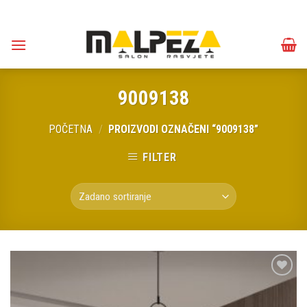
Skip
to
content
9009138
POČETNA
/
PROIZVODI OZNAČENI “9009138”
FILTER