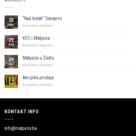
“Naš kutak” Sarajevo
25
dec
za
Komentari isključeni
“Naš
kutak”
KFC i Malpeza
29
Sarajevo
nov
za
Komentari isključeni
KFC
i
Malpeza u Zadru
09
Malpeza
dec
za
Komentari isključeni
Malpeza
u
Akcijska prodaja
12
Zadru
jan
za
Komentari isključeni
Akcijska
prodaja
KONTAKT INFO
info@malpeza.ba