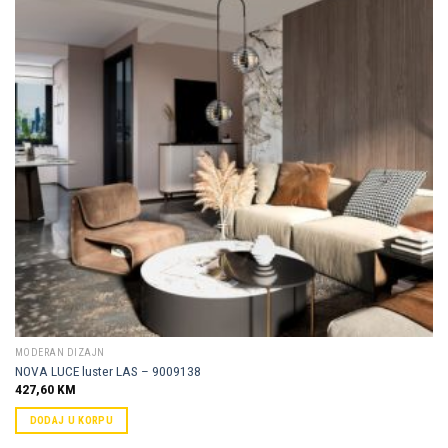
Dodaj u
omiljene
MODERAN DIZAJN
NOVA LUCE luster LAS – 9009138
427,60
KM
DODAJ U KORPU