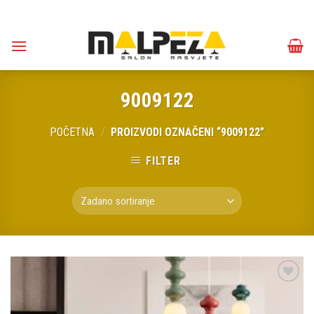
Skip
to
content
9009122
POČETNA
/
PROIZVODI OZNAČENI “9009122”
FILTER