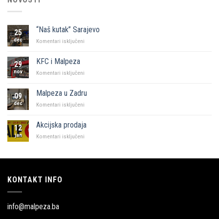
“Naš kutak” Sarajevo
25
dec
za
Komentari isključeni
“Naš
kutak”
KFC i Malpeza
29
Sarajevo
nov
za
Komentari isključeni
KFC
i
Malpeza u Zadru
09
Malpeza
dec
za
Komentari isključeni
Malpeza
u
Akcijska prodaja
12
Zadru
jan
za
Komentari isključeni
Akcijska
prodaja
KONTAKT INFO
info@malpeza.ba