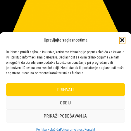
Upravljajte saglasnostima
Da bismo pružili najbolje iskustvo, koristimo tehnologije poput kolačića za čuvanje
i/ili pristup informacijama o uređaju. Saglasnost sa ovim tehnologijama će nam
omogućiti da obrađujemo podatke kao što su ponašanje pri pregledanju ili
jedinstveni ID-ovi na ovoj veb lokaciji. Nepristanak ili povlačenje saglasnosti može
negativno uticati na određene karakteristike i funkcije.
Salon rasvete Malpeza
PRIHVATI
ODBIJ
Design with ♥ by
Laufer
PRIKAŽI PODEŠAVANJA
POLICA
KORPA
KUPOVINA
NARUDŽBE
POLITIKA KOLAČIĆA (EU)
ODRICANJE OD ODGOVORNOSTI
Politika kolačića
Polica privatnosti
Kontakt