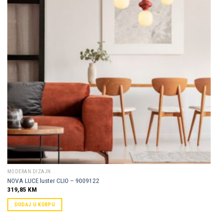
Dodaj u
omiljene
MODERAN DIZAJN
NOVA LUCE luster CLIO – 9009122
319,85
KM
DODAJ U KORPU