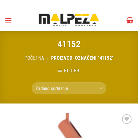
Skip
to
content
41152
POČETNA
/
PROIZVODI OZNAČENI “41152”
FILTER