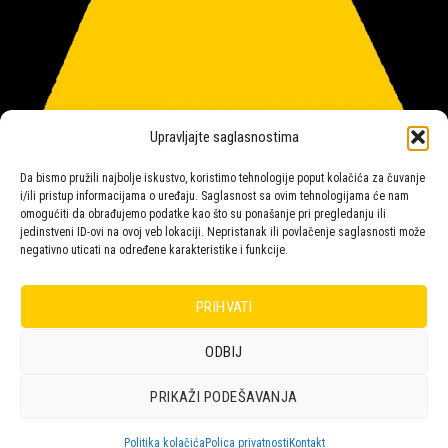
Upravljajte saglasnostima
Da bismo pružili najbolje iskustvo, koristimo tehnologije poput kolačića za čuvanje
i/ili pristup informacijama o uređaju. Saglasnost sa ovim tehnologijama će nam
omogućiti da obrađujemo podatke kao što su ponašanje pri pregledanju ili
jedinstveni ID-ovi na ovoj veb lokaciji. Nepristanak ili povlačenje saglasnosti može
negativno uticati na određene karakteristike i funkcije.
Salon rasvete Malpeza
PRIHVATI
ODBIJ
Design with ♥ by
Laufer
PRIKAŽI PODEŠAVANJA
POLICA
KORPA
KUPOVINA
NARUDŽBE
POLITIKA KOLAČIĆA (EU)
ODRICANJE OD ODGOVORNOSTI
Politika kolačića
Polica privatnosti
Kontakt