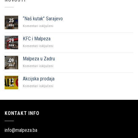
“Naš kutak” Sarajevo
25
dec
za
Komentari isključeni
“Naš
kutak”
KFC i Malpeza
29
Sarajevo
nov
za
Komentari isključeni
KFC
i
Malpeza u Zadru
09
Malpeza
dec
za
Komentari isključeni
Malpeza
u
Akcijska prodaja
12
Zadru
jan
za
Komentari isključeni
Akcijska
prodaja
KONTAKT INFO
info@malpeza.ba