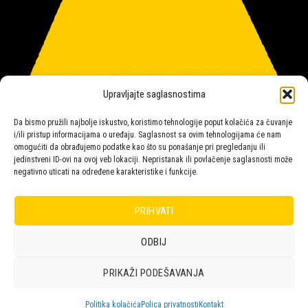
Upravljajte saglasnostima
Da bismo pružili najbolje iskustvo, koristimo tehnologije poput kolačića za čuvanje
i/ili pristup informacijama o uređaju. Saglasnost sa ovim tehnologijama će nam
omogućiti da obrađujemo podatke kao što su ponašanje pri pregledanju ili
jedinstveni ID-ovi na ovoj veb lokaciji. Nepristanak ili povlačenje saglasnosti može
negativno uticati na određene karakteristike i funkcije.
Salon rasvete Malpeza
PRIHVATI
ODBIJ
Design with ♥ by
Laufer
PRIKAŽI PODEŠAVANJA
POLICA
KORPA
KUPOVINA
NARUDŽBE
POLITIKA KOLAČIĆA (EU)
ODRICANJE OD ODGOVORNOSTI
Politika kolačića
Polica privatnosti
Kontakt