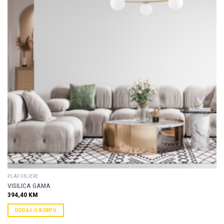
Dodaj u
omiljene
PLAFONJERE
VISILICA GAMA
394,40
KM
DODAJ U KORPU