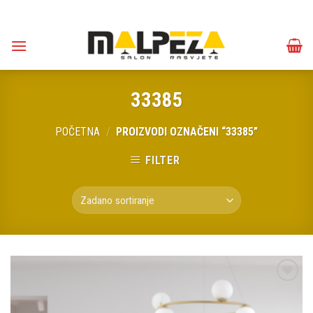
Skip
to
content
33385
POČETNA
/
PROIZVODI OZNAČENI “33385”
FILTER