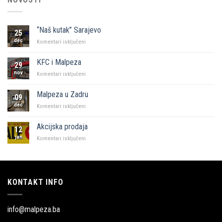
“Naš kutak” Sarajevo
25
dec
za
Komentari isključeni
“Naš
kutak”
KFC i Malpeza
29
Sarajevo
nov
za
Komentari isključeni
KFC
i
Malpeza u Zadru
09
Malpeza
dec
za
Komentari isključeni
Malpeza
u
Akcijska prodaja
12
Zadru
jan
za
Komentari isključeni
Akcijska
prodaja
KONTAKT INFO
info@malpeza.ba