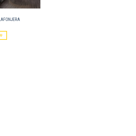
LAFONJERA
PU