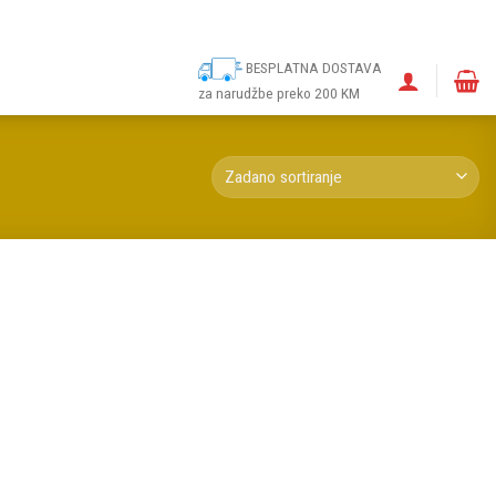
ina
Narudžbe
Politika kolačića (EU)
Odricanje od odgovornosti
BESPLATNA DOSTAVA
za narudžbe preko 200 KM