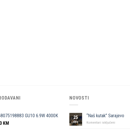
RODAVANI
NOVOSTI
58075198883 GU10 6.9W 4000K
“Naš kutak” Sarajevo
25
dec
50
KM
za
Komentari isključeni
“Naš