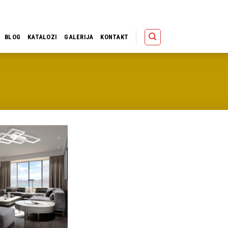
Polica
Korpa
Kupov
BLOG
KATALOZI
GALERIJA
KONTAKT
Dodaj u
omiljene