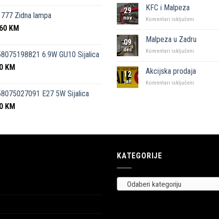
kutak”
KFC i Malpeza
29
Sarajevo
777 Zidna lampa
nov
za
Komentari isključeni
,60
KM
KFC
i
Malpeza u Zadru
09
Malpeza
dec
za
Komentari isključeni
8075198821 6.9W GU10 Sijalica
Malpeza
50
KM
u
Akcijska prodaja
12
Zadru
jan
za
Komentari isključeni
Akcijska
8075027091 E27 5W Sijalica
prodaja
00
KM
KATEGORIJE
Odaberi kategoriju