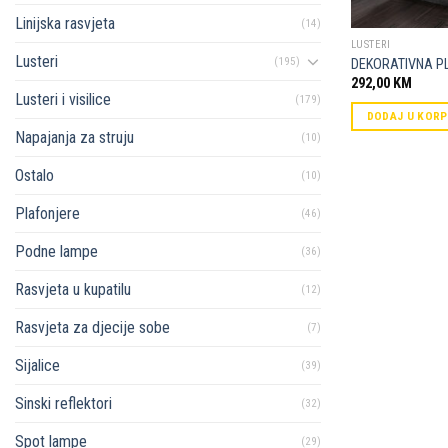
Linijska rasvjeta
(14)
LUSTERI
Lusteri
(195)
DEKORATIVNA P
292,00
KM
Lusteri i visilice
(179)
DODAJ U KOR
Napajanja za struju
(10)
Ostalo
(10)
Plafonjere
(46)
Podne lampe
(36)
Rasvjeta u kupatilu
(12)
Rasvjeta za djecije sobe
(7)
Sijalice
(39)
Sinski reflektori
(32)
Spot lampe
(29)