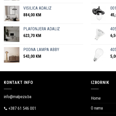
VISILICA ADALIZ
001
884,00
KM
45
PLAFONJERA ADALIZ
405
623,70
KM
6,
PODNA LAMPA ABBY
405
543,00
KM
5,
KONTAKT INFO
IZBORNIK
info@malpeza.ba
Home
O nama
+387 61 546 001