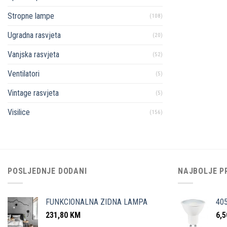
Stropne lampe
(108)
Ugradna rasvjeta
(20)
Vanjska rasvjeta
(52)
Ventilatori
(5)
Vintage rasvjeta
(5)
Visilice
(156)
POSLJEDNJE DODANI
NAJBOLJE P
FUNKCIONALNA ZIDNA LAMPA
40
231,80
KM
6,