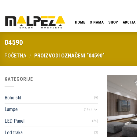
Skip
LOKACIJA
EMAIL
09:00 - 18:00
061 546 001
to
content
HOME
O NAMA
SHOP
AKCIJA
04590
POČETNA
/
PROIZVODI OZNAČENI “04590”
KATEGORIJE
Boho stil
(9)
Lampe
(162)
LED Panel
(24)
Led traka
(3)