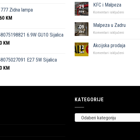
kutak”
KFC i Malpeza
29
Sarajevo
777 Zidna lampa
nov
za
Komentari isključeni
,60
KM
KFC
i
Malpeza u Zadru
09
Malpeza
dec
za
Komentari isključeni
8075198821 6.9W GU10 Sijalica
Malpeza
50
KM
u
Akcijska prodaja
12
Zadru
jan
za
Komentari isključeni
Akcijska
8075027091 E27 5W Sijalica
prodaja
00
KM
KATEGORIJE
Odaberi kategoriju