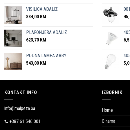
VISILICA ADALIZ
001
884,00
KM
45
PLAFONJERA ADALIZ
405
623,70
KM
6,
PODNA LAMPA ABBY
405
543,00
KM
5,
KONTAKT INFO
IZBORNIK
info@malpeza.ba
Home
O nama
+387 61 546 001