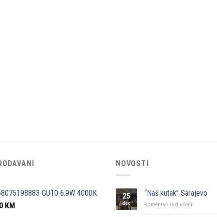
RODAVANI
NOVOSTI
58075198883 GU10 6.9W 4000K
“Naš kutak” Sarajevo
25
dec
50
KM
za
Komentari isključeni
“Naš