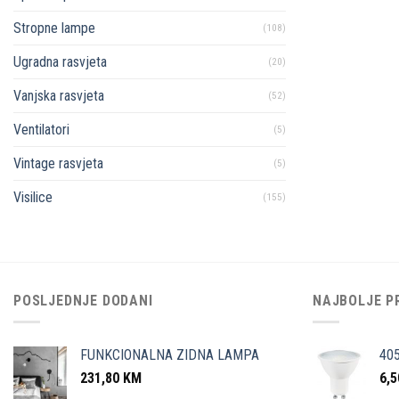
Stropne lampe
(108)
Ugradna rasvjeta
(20)
Vanjska rasvjeta
(52)
Ventilatori
(5)
Vintage rasvjeta
(5)
Visilice
(155)
POSLJEDNJE DODANI
NAJBOLJE P
FUNKCIONALNA ZIDNA LAMPA
40
231,80
KM
6,