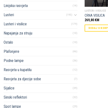
Linijska rasvjeta
(14)
LUSTERI I VISILICE
Lusteri
(195)
CRNA VISILICA
269,80
KM
Lusteri i visilice
(179)
DODAJ U KOR
Napajanja za struju
(10)
Ostalo
(10)
Plafonjere
(46)
Podne lampe
(36)
Rasvjeta u kupatilu
(12)
Rasvjeta za djecije sobe
(7)
Sijalice
(39)
Sinski reflektori
(32)
Spot lampe
(29)