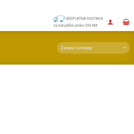
ina
Narudžbe
Politika kolačića (EU)
Odricanje od odgovornosti
BESPLATNA DOSTAVA
za narudžbe preko 200 KM