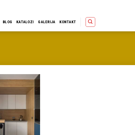
Polica
Korpa
Kupov
BLOG
KATALOZI
GALERIJA
KONTAKT
Dodaj u
omiljene