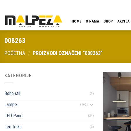
Skip
LOKACIJA
EMAIL
09:00 - 18:00
061 546 001
to
content
HOME
O NAMA
SHOP
AKCIJA
008263
POČETNA
/
PROIZVODI OZNAČENI “008263”
KATEGORIJE
Boho stil
(9)
Lampe
(162)
LED Panel
(24)
Led traka
(3)