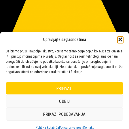
Upravljajte saglasnostima
Da bismo pružili najbolje iskustvo, koristimo tehnologije poput kolačića za čuvanje
i/ili pristup informacijama o uređaju. Saglasnost sa ovim tehnologijama će nam
omogućiti da obrađujemo podatke kao što su ponašanje pri pregledanju ili
jedinstveni ID-ovi na ovoj veb lokaciji. Nepristanak ili povlačenje saglasnosti može
negativno uticati na određene karakteristike i funkcije.
Salon rasvete Malpeza
PRIHVATI
ODBIJ
Design with ♥ by
Laufer
PRIKAŽI PODEŠAVANJA
POLICA
KORPA
KUPOVINA
NARUDŽBE
POLITIKA KOLAČIĆA (EU)
ODRICANJE OD ODGOVORNOSTI
Politika kolačića
Polica privatnosti
Kontakt