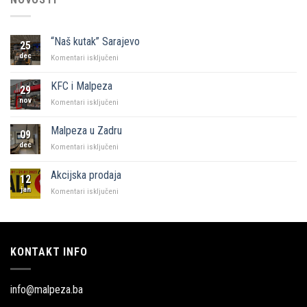
“Naš kutak” Sarajevo
25
dec
za
Komentari isključeni
“Naš
kutak”
KFC i Malpeza
29
Sarajevo
nov
za
Komentari isključeni
KFC
i
Malpeza u Zadru
09
Malpeza
dec
za
Komentari isključeni
Malpeza
u
Akcijska prodaja
12
Zadru
jan
za
Komentari isključeni
Akcijska
prodaja
KONTAKT INFO
info@malpeza.ba