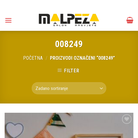
Skip
to
content
008249
POČETNA
/
PROIZVODI OZNAČENI “008249”
FILTER