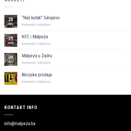
“Naš kutak” Sarajevo
25
dec
za
Komentari isključeni
“Naš
kutak”
KFC i Malpeza
29
Sarajevo
nov
za
Komentari isključeni
KFC
i
Malpeza u Zadru
09
Malpeza
dec
za
Komentari isključeni
Malpeza
u
Akcijska prodaja
12
Zadru
jan
za
Komentari isključeni
Akcijska
prodaja
KONTAKT INFO
info@malpeza.ba