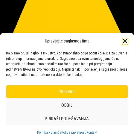
Upravljajte saglasnostima
Da bismo pružili najbolje iskustvo, koristimo tehnologije poput kolačića za čuvanje
i/ili pristup informacijama o uređaju. Saglasnost sa ovim tehnologijama će nam
omogućiti da obrađujemo podatke kao što su ponašanje pri pregledanju ili
jedinstveni ID-ovi na ovoj veb lokaciji. Nepristanak ili povlačenje saglasnosti može
negativno uticati na određene karakteristike i funkcije.
Salon rasvete Malpeza
PRIHVATI
ODBIJ
Design with ♥ by
Laufer
PRIKAŽI PODEŠAVANJA
POLICA
KORPA
KUPOVINA
NARUDŽBE
POLITIKA KOLAČIĆA (EU)
ODRICANJE OD ODGOVORNOSTI
Politika kolačića
Polica privatnosti
Kontakt