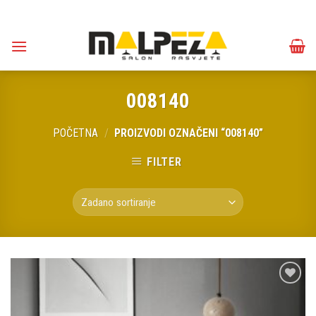
Skip
to
content
008140
POČETNA
/
PROIZVODI OZNAČENI “008140”
FILTER