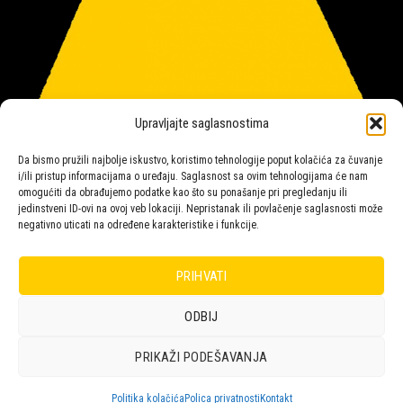
Upravljajte saglasnostima
Da bismo pružili najbolje iskustvo, koristimo tehnologije poput kolačića za čuvanje
i/ili pristup informacijama o uređaju. Saglasnost sa ovim tehnologijama će nam
omogućiti da obrađujemo podatke kao što su ponašanje pri pregledanju ili
jedinstveni ID-ovi na ovoj veb lokaciji. Nepristanak ili povlačenje saglasnosti može
negativno uticati na određene karakteristike i funkcije.
Salon rasvete Malpeza
PRIHVATI
ODBIJ
Design with ♥ by
Laufer
PRIKAŽI PODEŠAVANJA
POLICA
KORPA
KUPOVINA
NARUDŽBE
POLITIKA KOLAČIĆA (EU)
ODRICANJE OD ODGOVORNOSTI
Politika kolačića
Polica privatnosti
Kontakt