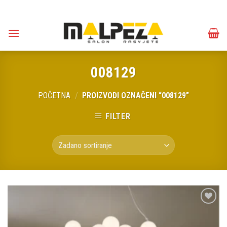
Skip
to
content
008129
POČETNA
/
PROIZVODI OZNAČENI “008129”
FILTER