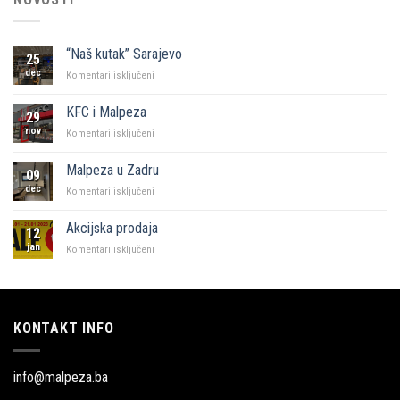
“Naš kutak” Sarajevo
25
dec
za
Komentari isključeni
“Naš
kutak”
KFC i Malpeza
29
Sarajevo
nov
za
Komentari isključeni
KFC
i
Malpeza u Zadru
09
Malpeza
dec
za
Komentari isključeni
Malpeza
u
Akcijska prodaja
12
Zadru
jan
za
Komentari isključeni
Akcijska
prodaja
KONTAKT INFO
info@malpeza.ba