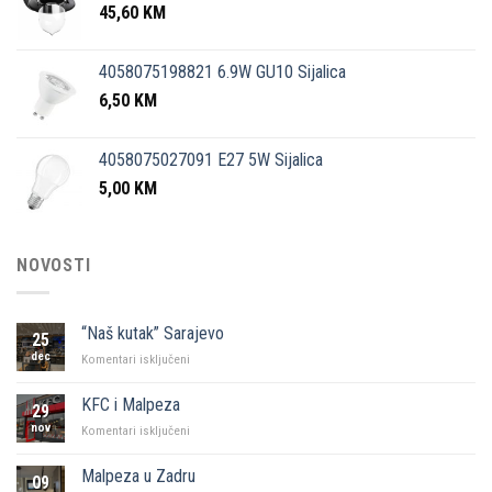
45,60
KM
4058075198821 6.9W GU10 Sijalica
6,50
KM
4058075027091 E27 5W Sijalica
5,00
KM
NOVOSTI
“Naš kutak” Sarajevo
25
dec
za
Komentari isključeni
“Naš
kutak”
KFC i Malpeza
29
Sarajevo
nov
za
Komentari isključeni
KFC
i
Malpeza u Zadru
09
Malpeza