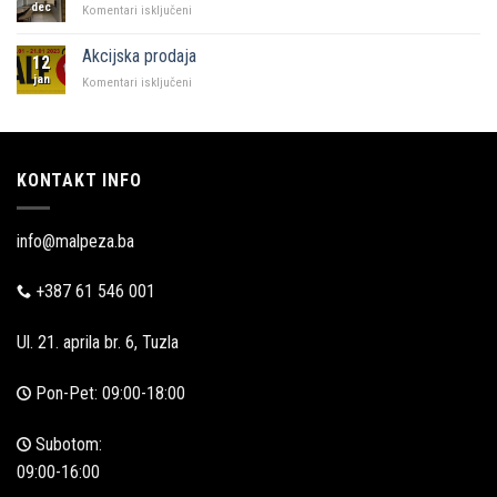
dec
za
Komentari isključeni
Malpeza
u
Akcijska prodaja
12
Zadru
jan
za
Komentari isključeni
Akcijska
prodaja
KONTAKT INFO
info@malpeza.ba
+387 61 546 001
Ul. 21. aprila br. 6, Tuzla
Pon-Pet: 09:00-18:00
Subotom:
09:00-16:00