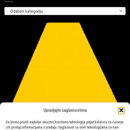
Odaberi kategoriju
Upravljajte saglasnostima
Da bismo pružili najbolje iskustvo, koristimo tehnologije poput kolačića za čuvanje
i/ili pristup informacijama o uređaju. Saglasnost sa ovim tehnologijama će nam