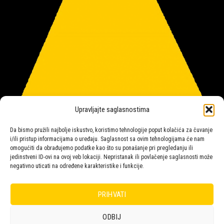
Upravljajte saglasnostima
Da bismo pružili najbolje iskustvo, koristimo tehnologije poput kolačića za čuvanje
i/ili pristup informacijama o uređaju. Saglasnost sa ovim tehnologijama će nam
omogućiti da obrađujemo podatke kao što su ponašanje pri pregledanju ili
jedinstveni ID-ovi na ovoj veb lokaciji. Nepristanak ili povlačenje saglasnosti može
negativno uticati na određene karakteristike i funkcije.
Salon rasvete Malpeza
PRIHVATI
ODBIJ