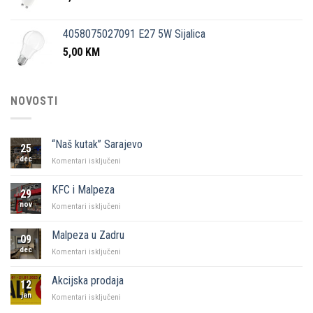
4058075027091 E27 5W Sijalica
5,00
KM
NOVOSTI
“Naš kutak” Sarajevo
25
dec
za
Komentari isključeni
“Naš
kutak”
KFC i Malpeza
29
Sarajevo
nov
za
Komentari isključeni
KFC
i
Malpeza u Zadru
09
Malpeza
dec
za
Komentari isključeni
Malpeza
u
Akcijska prodaja
12
Zadru
jan
za
Komentari isključeni
Akcijska