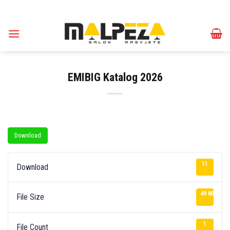
Skip
to
content
EMIBIG Katalog 2026
Download
11
Download
49 MB
File Size
1
File Count