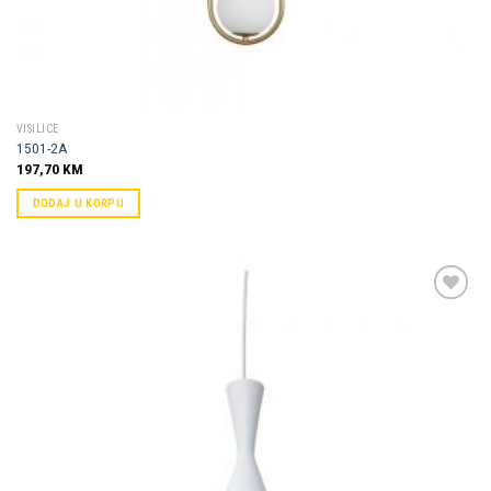
VISILICE
1501-2A
197,70
KM
DODAJ U KORPU
Dodaj u
omiljene