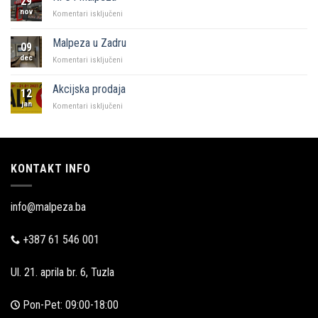
29
Sarajevo
nov
za
Komentari isključeni
KFC
i
Malpeza u Zadru
09
Malpeza
dec
za
Komentari isključeni
Malpeza
u
Akcijska prodaja
12
Zadru
jan
za
Komentari isključeni
Akcijska
prodaja
KONTAKT INFO
info@malpeza.ba
+387 61 546 001
Ul. 21. aprila br. 6, Tuzla
Pon-Pet: 09:00-18:00