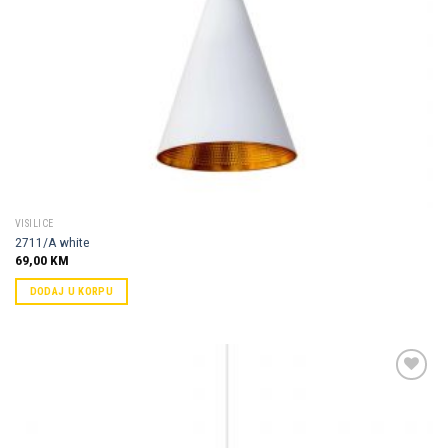
VISILICE
2711/A white
69,00
KM
DODAJ U KORPU
Dodaj u
omiljene