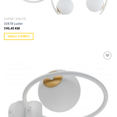
LUSTERI I VISILICE
33478 Luster
390,40
KM
DODAJ U KORPU
Dodaj u
omiljene