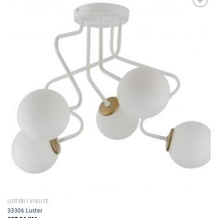
Dodaj u
omiljene
LUSTERI I VISILICE
33306 Luster