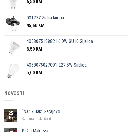
6,50
KM
001777 Zidna lampa
45,60
KM
4058075198821 6.9W GU10 Sijalica
6,50
KM
4058075027091 E27 5W Sijalica
5,00
KM
NOVOSTI
“Naš kutak” Sarajevo
25
dec
za
Komentari isključeni
“Naš
kutak”
KFC i Malpeza