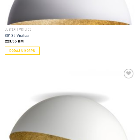
LUSTERI I VISILICE
30139 Visilica
223,55
KM
DODAJ U KORPU
Dodaj u
omiljene