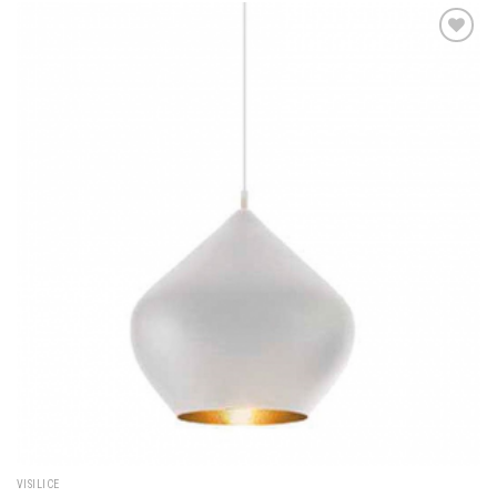
Dodaj u
omiljene
VISILICE