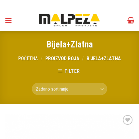
Skip
to
content
Bijela+Zlatna
POČETNA
/
PROIZVOD BOJA
/
BIJELA+ZLATNA
FILTER