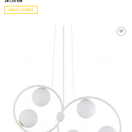
287,50
KM
DODAJ U KORPU
Dodaj u
omiljene